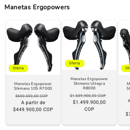
Manetas Ergopowers
Oferta
Oferta
Of
Manetas Ergopower
Shimano Ultegra
Manetas Ergopower
M
R8000
Shimano 105 R7000
S
Precio
Precio
Precio
Precio
$1.639.900,00 COP
$600.000,00 COP
habitual
$1.499.900,00
de
habitual
A partir de
de
COP
oferta
$449.900,00 COP
oferta
$