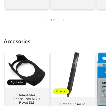
de
1
/
2
Accesorios
Agotado
Oferta
Adaptador
Specialized SL7 a
Roval SL8
Bateria Shimano