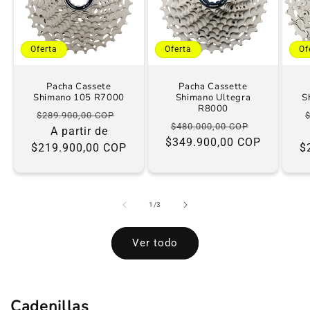
Oferta
Oferta
Of
Pacha Cassete
Pacha Cassette
Shimano 105 R7000
Shimano Ultegra
S
R8000
Precio
Precio
$289.900,00 COP
Precio
Precio
$480.000,00 COP
habitual
A partir de
de
$349.900,00 COP
habitual
de
$219.900,00 COP
oferta
$
oferta
de
1
/
3
Ver todo
Cadenillas