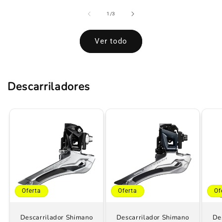
de
1
/
3
Ver todo
Descarriladores
Oferta
Oferta
Of
Descarrilador Shimano
Descarrilador Shimano
De