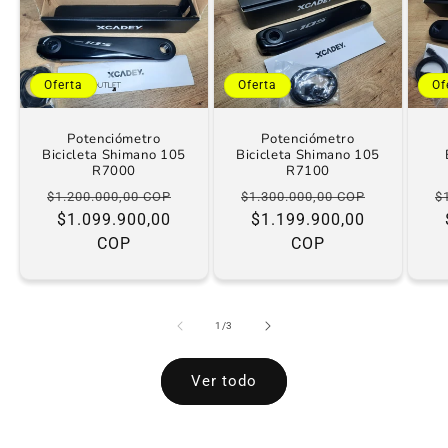
Oferta
Oferta
Of
Potenciómetro
Potenciómetro
Bicicleta Shimano 105
Bicicleta Shimano 105
R7000
R7100
Precio
Precio
Precio
Precio
P
$1.200.000,00 COP
$1.300.000,00 COP
$
habitual
$1.099.900,00
de
habitual
$1.199.900,00
de
h
COP
oferta
COP
oferta
de
1
/
3
Ver todo