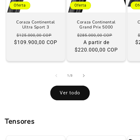
Oferta
Oferta
Of
Coraza Continental
Coraza Continental
C
Ultra Sport 3
Grand Prix 5000
Precio
Precio
Precio
Precio
$125.000,00 COP
$285.000,00 COP
$109.900,00 COP
habitual
de
habitual
A partir de
de
$
oferta
$220.000,00 COP
oferta
de
1
/
3
Ver todo
Tensores