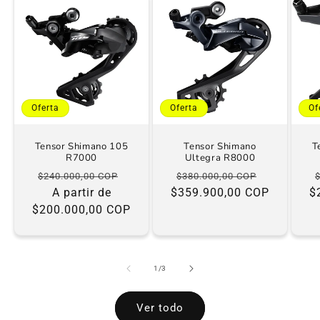
Oferta
Oferta
Of
Tensor Shimano 105
Tensor Shimano
T
R7000
Ultegra R8000
Precio
Precio
Precio
Precio
$240.000,00 COP
$380.000,00 COP
habitual
A partir de
de
$359.900,00 COP
habitual
de
$
$200.000,00 COP
oferta
oferta
de
1
/
3
Ver todo