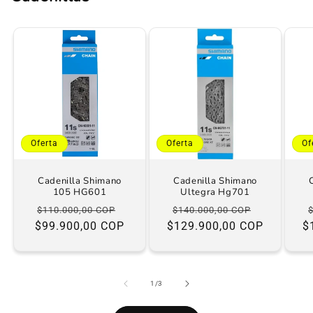
Oferta
Oferta
Of
Cadenilla Shimano
Cadenilla Shimano
105 HG601
Ultegra Hg701
Precio
Precio
Precio
Precio
$110.000,00 COP
$140.000,00 COP
$99.900,00 COP
habitual
de
$129.900,00 COP
habitual
de
$
oferta
oferta
de
1
/
3