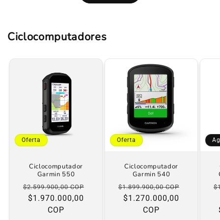
Ciclocomputadores
Oferta
Oferta
Ag
Ciclocomputador
Ciclocomputador
Garmin 550
Garmin 540
Precio
Precio
Precio
Precio
P
$2.599.900,00 COP
$1.899.900,00 COP
$
habitual
$1.970.000,00
de
habitual
$1.270.000,00
de
h
COP
oferta
COP
oferta