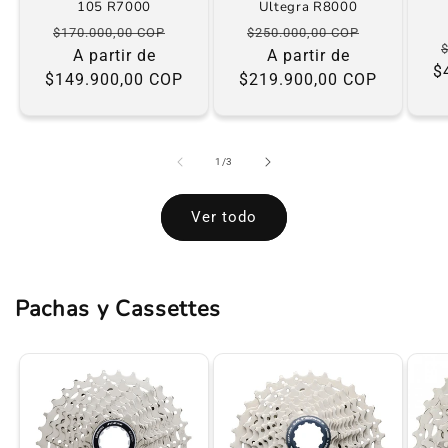
105 R7000
Ultegra R8000
Precio
Precio
Precio
Precio
$170.000,00 COP
$250.000,00 COP
habitual
A partir de
de
habitual
A partir de
de
$
$149.900,00 COP
oferta
$219.900,00 COP
oferta
de
1
/
3
Ver todo
Pachas y Cassettes