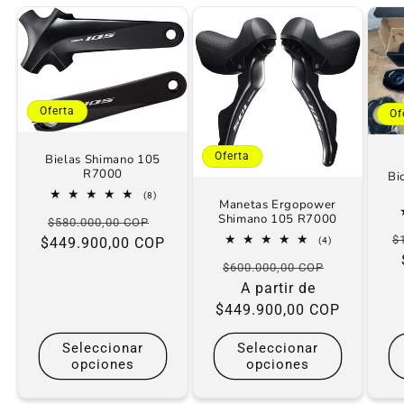
Oferta
Of
Oferta
Bielas Shimano 105
R7000
Bi
8
(8)
Manetas Ergopower
reseñas
Shimano 105 R7000
Precio
Precio
totales
$580.000,00 COP
P
$
4
$449.900,00 COP
habitual
de
(4)
reseñas
h
oferta
Precio
Precio
totales
$600.000,00 COP
habitual
A partir de
de
$449.900,00 COP
oferta
Seleccionar
Seleccionar
opciones
opciones