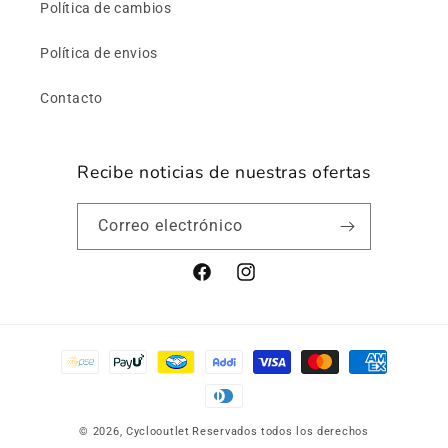
Política de cambios
Política de envios
Contacto
Recibe noticias de nuestras ofertas
Correo electrónico
https://www.facebook.com/profile.p
https://www.instagram.com/cy
id=61560504591261
utm_source=ig_web_button_s
Formas
de
pago
© 2026,
Cyclooutlet
Reservados todos los derechos