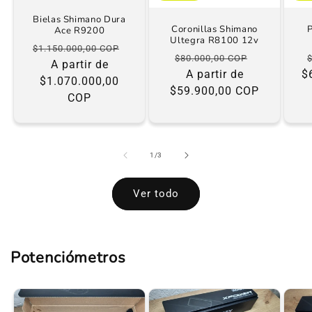
Bielas Shimano Dura
Coronillas Shimano
Ace R9200
Ultegra R8100 12v
Precio
Precio
$1.150.000,00 COP
Precio
Precio
$80.000,00 COP
habitual
A partir de
de
habitual
A partir de
de
$
$1.070.000,00
oferta
$59.900,00 COP
oferta
COP
de
1
/
3
Ver todo
Potenciómetros