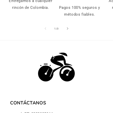
Entregamos a cualquier
Ac
rincón de Colombia.
Pagos 100% seguros y
métodos fiables.
de
1
/
3
CONTÁCTANOS