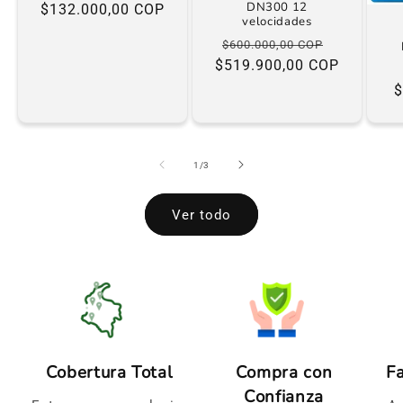
DN300 12
Precio
$132.000,00 COP
velocidades
habitual
Precio
Precio
$600.000,00 COP
$519.900,00 COP
habitual
de
Pr
oferta
ha
$
de
1
/
3
Ver todo
Cobertura Total
Compra con
F
Confianza