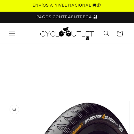
Ir
ENVÍOS A NIVEL NACIONAL 🚚📦
directamente
al contenido
PAGOS CONTRAENTREGA 🔐
Carrito
Ir
directamente
a la
información
del producto