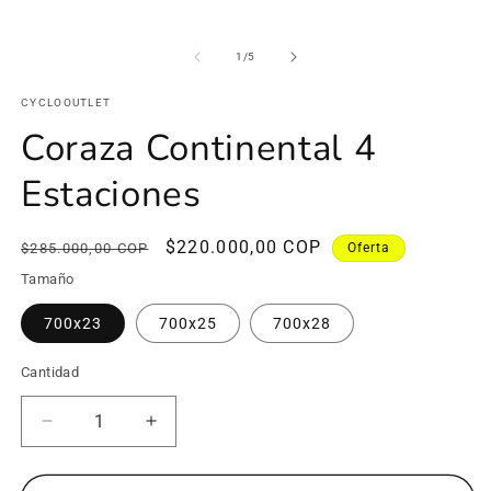
de
1
/
5
CYCLOOUTLET
Coraza Continental 4
Estaciones
Precio
Precio
$220.000,00 COP
$285.000,00 COP
Oferta
habitual
de
Tamaño
oferta
700x23
700x25
700x28
Cantidad
Reducir
Aumentar
cantidad
cantidad
para
para