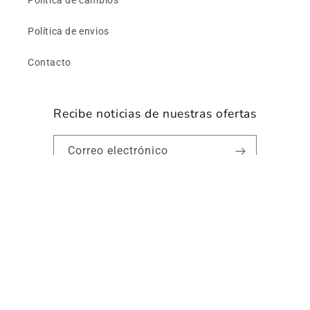
Política de cambios
Política de envios
Contacto
Recibe noticias de nuestras ofertas
Correo electrónico
https://www.facebook.com/profile.p
https://www.instagram.com/cy
id=61560504591261
utm_source=ig_web_button_s
Formas
de
pago
© 2026,
Cyclooutlet
Reservados todos los derechos