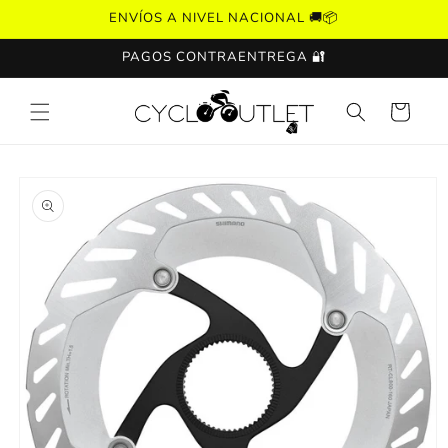
Ir
ENVÍOS A NIVEL NACIONAL 🚚📦
directamente
al contenido
PAGOS CONTRAENTREGA 🔐
Carrito
Ir
directamente
a la
información
del producto