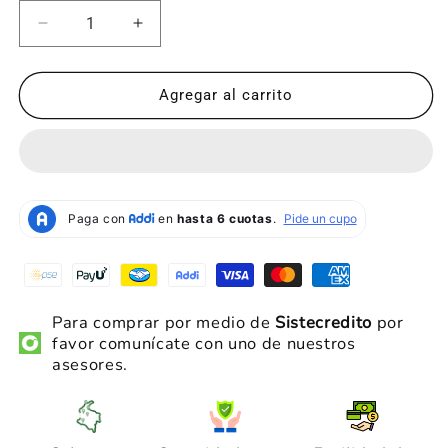
Reducir
Aumentar
cantidad
cantidad
para
para
Disco
Disco
Agregar al carrito
Rotor
Rotor
Shimano
Shimano
Ultegra
Ultegra
CL800
CL800
Para comprar por medio de
Sistecredito
por
favor
comunícate con uno de nuestros
asesores.