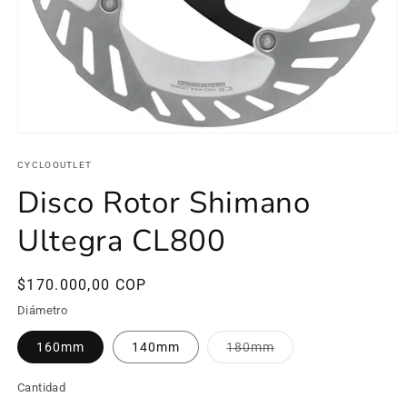
Abrir
elemento
multimedia
CYCLOOUTLET
1
Disco Rotor Shimano
en
una
ventana
Ultegra CL800
modal
Precio
$170.000,00 COP
habitual
Diámetro
Variante
160mm
140mm
180mm
agotada
o
no
Cantidad
disponible